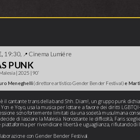
INGRESSO GRATUITO
, 
19:30, 
Cinema Lumiére
📍 
AS PUNK
alesia | 2025 | 90’ 
uro Meneghelli
 (direttore artistico Gender Bender Festival)
 e Marti
 è il cantante trans della band Shh..Diam!, un gruppo punk dichi
Yon e Yoyo, usa la musica per lottare a favore dei diritti LGBTQI+ 
ssione sono fortemente limitati da una società musulmana conser
decide di lasciare la Malesia. Nonostante le difficoltà, Faris sceg
piattaforma per rivendicare libertà e uguaglianza, rifiutando di las
llaborazione con Gender Bender Festival.