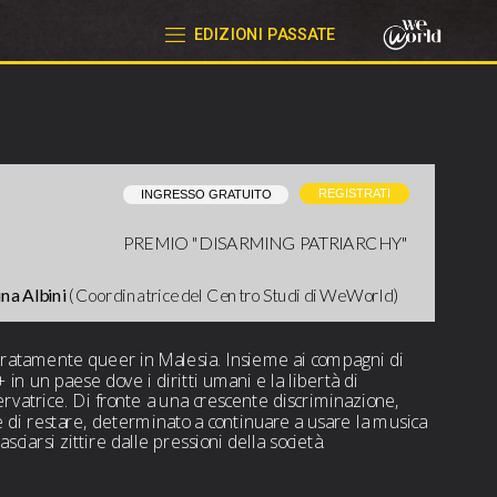
EDIZIONI PASSATE
REGISTRATI
PREMIO "DISARMING PATRIARCHY" 
na Albini 
(Coordinatrice del Centro Studi di WeWorld)
aratamente queer in Malesia. Insieme ai compagni di 
in un paese dove i diritti umani e la libertà di 
vatrice. Di fronte a una crescente discriminazione, 
lie di restare, determinato a continuare a usare la musica 
ciarsi zittire dalle pressioni della società.