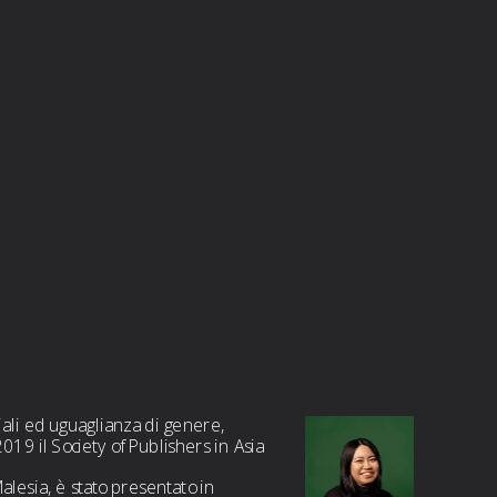
ali ed uguaglianza di genere, 
19 il Society of Publishers in Asia 
lesia, è stato presentato in 