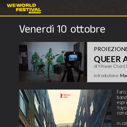
Venerdì 10 ottobre
PROIEZIONE
QUEER 
di Yihwen Chen| M
introduzione:
 Ma
Faris
band 
espre
Yoyo 
come 
In co