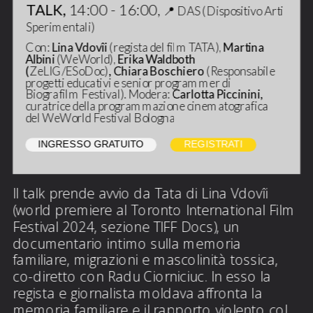
TALK, 
14:00 - 16:00, 
📍 
DAS (Dispositivo Arti 
Sperimentali)
Con: 
Lina Vdovîi 
(regista
del film TATA),
Martina 
Albini 
(WeWorld), 
Erika Waldboth 
(
ZeLIG/ESoDoc)
, Chiara Boschiero 
(Responsabile 
progetti educativi e senior programmer di 
Biografilm Festival). Modera:
 Carlotta Piccinini, 
curatrice della programmazione cinematografica 
del WeWorld Festival Bologna
INGRESSO GRATUITO
INGRESSO GRATUITO
REGISTRATI
Il talk prende avvio da Tata di Lina Vdovîi 
(world premiere al Toronto International Film 
Festival 2024, sezione TIFF Docs), un 
documentario intimo sulla memoria 
familiare, migrazioni e mascolinità tossica, 
co-diretto con Radu Ciorniciuc. In esso la 
regista e giornalista moldava affronta la 
memoria familiare e il rapporto violento col 