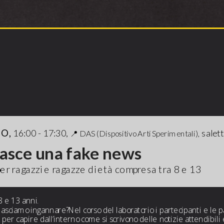
INGRESSO GRATUITO
O, 
16:00 - 17:30, 
 salet
📍 
DAS (Dispositivo Arti Sperimentali)
,
Come nasce una fake news    
er ragazzi e ragazze di età compresa tra 8 e 13 
8 e 13 anni.
 lasciamo ingannare?Nel corso del laboratorio i partecipanti e le 
per capire dall’interno come si scrivono delle notizie attendibili