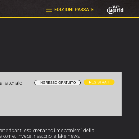
EDIZIONI PASSATE
REGISTRATI
ta laterale
                                                                               
partecipanti esploreranno i meccanismi della 
 e come, invece, nascono le fake news. 