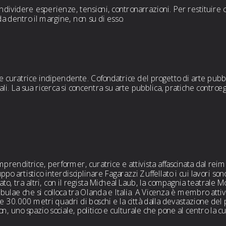
dividere esperienze, tensioni, contronarrazioni. Per restituire co
 da dentro il margine, non su di esso. 
e curatrice indipendente. Cofondatrice del progetto di arte pubb
urali. La sua ricerca si concentra su arte pubblica, pratiche cont
prenditrice, performer, curatrice e attivista affascinata dal reimm
po artistico interdisciplinare Fagarazzi Zuffellato i cui lavori sono 
, tra altri, con il regista Micheal Laub, la compagnia teatrale Mo
Nebulae che si colloca tra Olanda e Italia. A Vicenza è membro att
e 30.000 metri quadri di boschi e la città dalla devastazione de
son, uno spazio sociale, politico e culturale che pone al centro la 