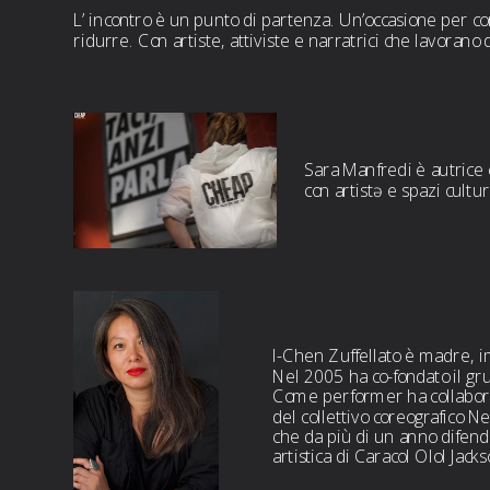
L’ incontro è un punto di partenza. Un’occasione per con
ridurre. Con artiste, attiviste e narratrici che lavorano
Sara Manfredi è autrice 
con artistə e spazi cult
I-Chen Zuffellato è madre, im
Nel 2005 ha co-fondato il grup
Come performer ha collaborato
del collettivo coreografico 
che da più di un anno difend
artistica di Caracol Olol Jack