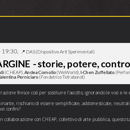
INGRESSO GRATUITO
 19:30,  
📍 
DAS (Dispositivo Arti Sperimentali)
GINE - storie, potere, contro
di 
(CHEAP), 
Andea Comollo 
(WeWorld), 
I-Chen Zuffellato 
(Perfo
alentina Perniciaro 
(Fondatrice Tetrabondi)