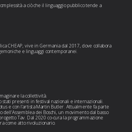
mplessità a ciò che il linguaggio pubblico tende a 
lica CHEAP, vive in Germania dal 2017, dove collabora 
roegemoniche e linguaggi contemporanei.
aginare la collettività.
stati presenti in festival nazionali e internazionali. 
tus e con l’artista Martin Butler. Attualmente fa parte 
ivo dell’Assemblea dei Boschi, un movimento dal basso 
l progetto Tav. Dal 2020 co-cura la programmazione 
cura come atto rivoluzionario.