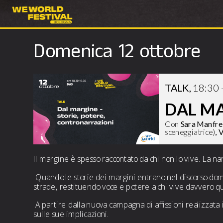
Domenica 12 ottobre
TALK, 
18:30 -
DAL MAR
Con 
Sara Manfre
sceneggiatrice)
, 
V
 Quando le storie dei margini entrano nel discorso dominante, rischiano di essere semplificate, addomesticate, neutralizzate. Quali contronarrazioni possono aprire nuove 
 A partire dalla nuova campagna di affissioni realizzata in collaborazione con CHEAP, collettivo di arte pubblica, questo talk apre uno spazio di confronto sul potere del racconto e 