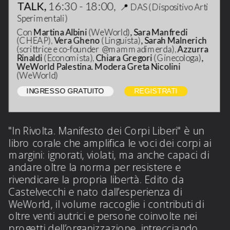
TALK, 
16:30 - 18:00,  
📍 
DAS (Dispositivo Arti 
Sperimentali)
Con
 Martina Albini
 (WeWorld)
, Sara Manfredi 
(CHEAP),
 Vera Gheno 
(Linguista)
, Sarah Malnerich 
(scrittrice e co-founder  @mammadimerda), 
Azzurra 
Rinaldi 
(Economista),
 Chiara Gregori 
(Ginecologa)
, 
WeWorld Palestina. Modera Greta Nicolini 
(WeWorld)
INGRESSO GRATUITO
REGISTRATI
"In Rivolta. Manifesto dei Corpi Liberi" è un 
libro corale che amplifica le voci dei corpi ai 
margini: ignorati, violati, ma anche capaci di 
andare oltre la norma per resistere e 
rivendicare la propria libertà. Edito da 
Castelvecchi e nato dall’esperienza di 
WeWorld, il volume raccoglie i contributi di 
oltre venti autrici e persone coinvolte nei 
progetti dell’organizzazione, intrecciando 