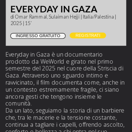
EVERYDAY IN GAZA
di Omar Rammal, Sulaiman Hejji | Italia/Palestina | 
2025 | 15’ 
REGISTRATI
INGRESSO GRATUITO
Everyday in Gaza è un documentario 
prodotto da WeWorld e girato nel primo 
semestre del 2025 nel cuore della Striscia di 
Gaza. Attraverso uno sguardo intimo e 
ravvicinato, il film documenta come, anche in 
un contesto estremamente fragile, ci siano 
ancora gesti che tengono insieme le 
comunità.
Da un lato, seguiamo la storia di un barbiere 
che, tra le macerie e la tensione costante, 
continua a tagliare i capelli, offrendo ascolto, 
conforto e bellezza a chi entra nel suo 