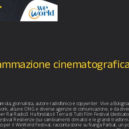
rammazione cinematografic
mola, giornalista, autore radiofonico e copywriter. Vive a Bologna
rk, alcune ONG e diverse agenzie di comunicazione, e da diversi
r Rai Radio3. Ha fondato il Terra di Tutti Film Festival (dedicato
estival Resilienze (sui cambiamenti climatici e le grandi trasforma
o per il WeWorld Festival, racconta storie su Nanga Parbat, un pod