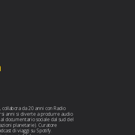
a
, collabora da 20 anni con Radio 
 anni si diverte a produrre audio 
 al documentario sociale dal sud del 
zioni planetarie). Curatore 
cast di viaggi su Spotify.