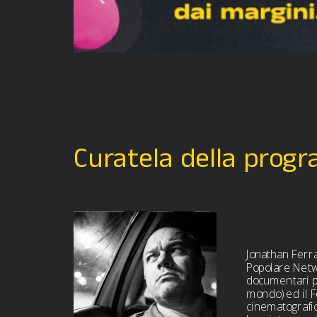
Curatela della prog
Jonathan Ferra
Popolare Netwo
documentari pe
mondo) ed il F
cinematografic